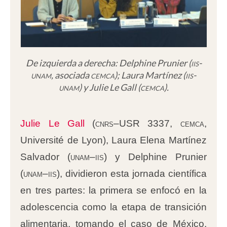
De izquierda a derecha: Delphine Prunier (
iis-
unam
, asociada
cemca
); Laura Martínez (
iis-
unam
) y Julie Le Gall (
cemca
).
Julie Le Gall
(
cnrs
–USR 3337,
cemca
,
Université de Lyon), Laura Elena Martínez
Salvador (
unam–iis
) y Delphine Prunier
(
unam–iis
), dividieron esta jornada científica
en tres partes: la primera se enfocó en la
adolescencia como la etapa de transición
alimentaria, tomando el caso de México.