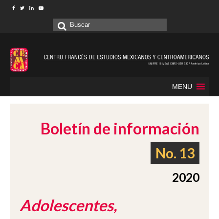
Buscar
por:
MENU
Boletín de información
No. 13
2020
Adolescentes,