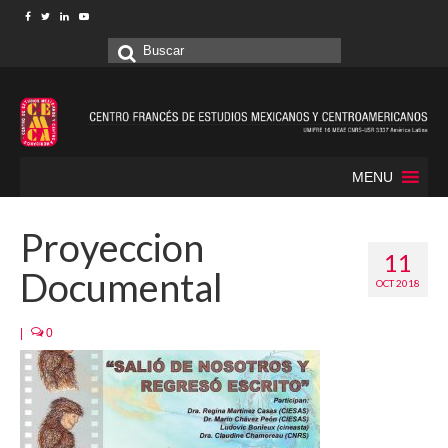
Buscar
por:
MENU
Proyeccion
11
Documental
OCT 2018
|
0