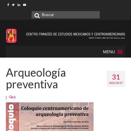
Buscar
por:
MENU
Arqueología
31
preventiva
AGO 2017
|
0